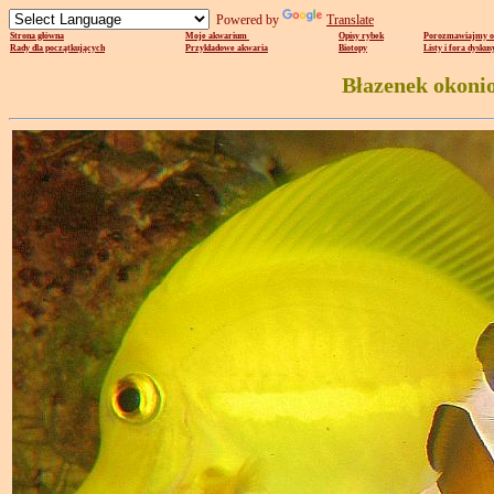
Powered by
Translate
Strona główna
Moje akwarium
Opisy rybek
Porozmawiajmy o
Rady dla początkujących
Przykładowe akwaria
Biotopy
Listy i fora dyskus
Błazenek okonio